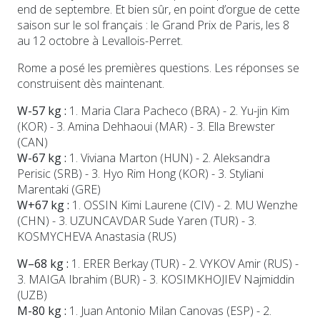
end de septembre. Et bien sûr, en point d’orgue de cette
saison sur le sol français : le Grand Prix de Paris, les 8
au 12 octobre à Levallois-Perret.
Rome a posé les premières questions. Les réponses se
construisent dès maintenant.
W-57 kg :
1. Maria Clara Pacheco (BRA) - 2. Yu-jin Kim
(KOR) - 3. Amina Dehhaoui (MAR) - 3. Ella Brewster
(CAN)
W-67 kg :
1. Viviana Marton (HUN) - 2. Aleksandra
Perisic (SRB) - 3. Hyo Rim Hong (KOR) - 3. Styliani
Marentaki (GRE)
W+67 kg :
1. OSSIN Kimi Laurene (CIV) - 2. MU Wenzhe
(CHN) - 3. UZUNCAVDAR Sude Yaren (TUR) - 3.
KOSMYCHEVA Anastasia (RUS)
W–68 kg :
1. ERER Berkay (TUR) - 2. VYKOV Amir (RUS) -
3. MAIGA Ibrahim (BUR) - 3. KOSIMKHOJIEV Najmiddin
(UZB)
M-80 kg :
1. Juan Antonio Milan Canovas (ESP) - 2.