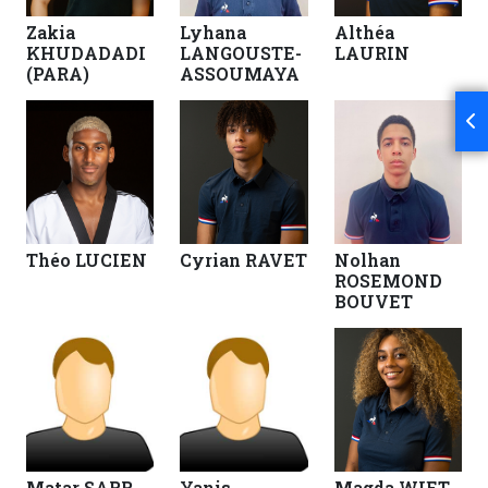
Zakia
Lyhana
Althéa
KHUDADADI
LANGOUSTE-
LAURIN
(PARA)
ASSOUMAYA
Théo LUCIEN
Cyrian RAVET
Nolhan
ROSEMOND
BOUVET
Matar SARR
Yanis
Magda WIET