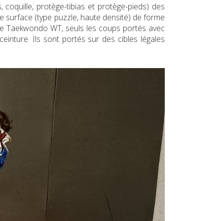
coquille, protège-tibias et protège-pieds) des
e surface (type puzzle, haute densité) de forme
de Taekwondo WT, seuls les coups portés avec
einture. Ils sont portés sur des cibles légales