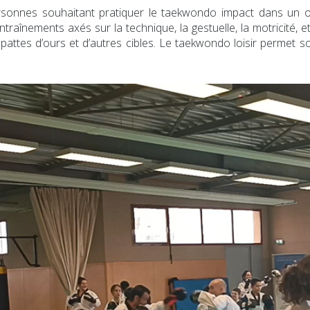
sonnes souhaitant pratiquer le taekwondo impact dans un obj
aînements axés sur la technique, la gestuelle, la motricité, et
pattes d’ours et d’autres cibles. Le taekwondo loisir permet