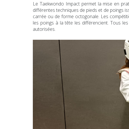
Le Taekwondo Impact permet la mise en pratiqu
différentes techniques de pieds et de poings i
carrée ou de forme octogonale. Les compétit
les poings à la tête les différencient. Tous l
autorisées.