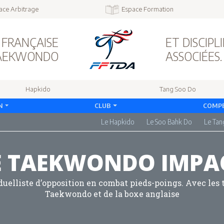
ace Arbitrage
Espace Formation
 FRANÇAISE
ET DISCIPL
TAEKWONDO
ASSOCIÉES.
Hapkido
Tang Soo Do
N
CLUB
COMPÉ
Le Hapkido
Le Soo Bahk Do
Le Tan
E TAEKWONDO IMPA
uelliste d’opposition en combat pieds-poings. Avec les t
Taekwondo et de la boxe anglaise