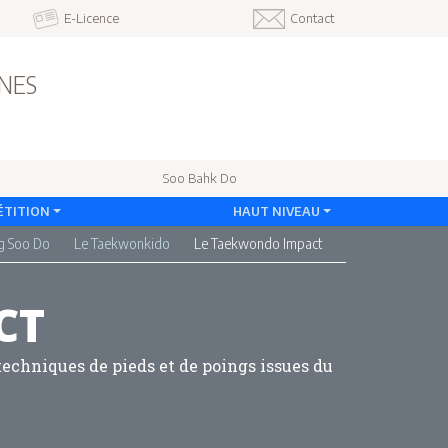
E-Licence
Contact
INES
Soo Bahk Do
TITION
HAUT NIVEAU
g Soo Do
Le Taekwonkido
Le Taekwondo Impact
CT
echniques de pieds et de poings issues du