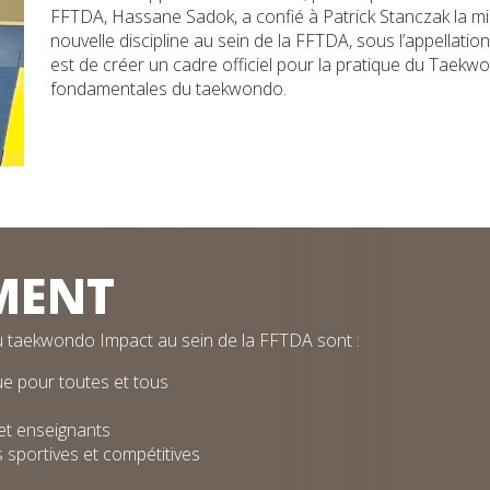
FFTDA, Hassane Sadok, a confié à Patrick Stanczak la mi
nouvelle discipline au sein de la FFTDA, sous l’appellati
est de créer un cadre officiel pour la pratique du Taekw
fondamentales du taekwondo.
MENT
u taekwondo Impact au sein de la FFTDA sont :
e pour toutes et tous
 et enseignants
 sportives et compétitives