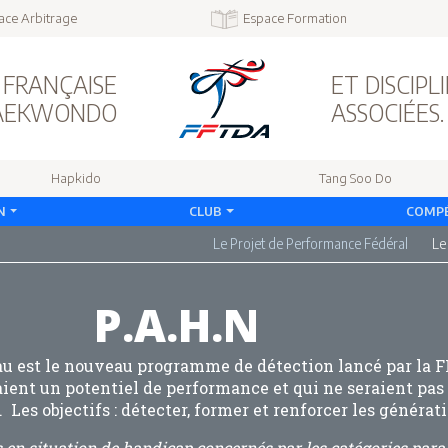
ace Arbitrage
Espace Formation
 FRANÇAISE
ET DISCIPL
TAEKWONDO
ASSOCIÉES.
Hapkido
Tang Soo Do
N
CLUB
COMPÉ
Le Projet de Performance Fédéral
Le
P.A.H.N
 est le nouveau programme de détection lancé par la FF
raient un potentiel de performance et qui ne seraient pa
es objectifs : détecter, former et renforcer les générat
 en situation de handicap concernés par les catégories pa