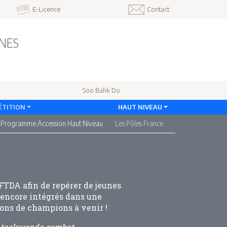
E-Licence
Contact
INES
Soo Bahk Do
TITION
HAUT NIVEAU
 Programme Accession Haut Niveau
Les Pôles France
TDA afin de repérer de jeunes
s encore intégrés dans une
ions de champions à venir !
ra taekwondo combat.