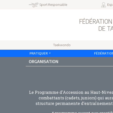
Sport Responsable
Esp
FÉDÉRATION
DE 
Taekwondo
PRATIQUER
FÉDÉRATIO
ORGANISATION
Le Programme d'Accession au Haut-Niveau
combattants (cadets, juniors) qui au
structure permanente d’entraînement. L
* programme ouvert aux sportifs